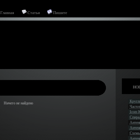
Главная
Статьи
Пишите
НОВ
Кругл
Ничего не найдено
Часто
Icom 
Спира
Антен
Антен
Схемы
Антенн