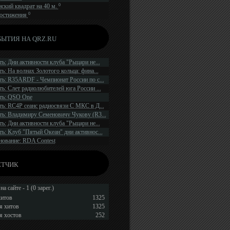
0
ский квадрат на 40 м.
0
остижения
ЫТИЯ НА QRZ.RU
ь: Дни активности клуба "Рыцари не...
ь: На волнах Золотого кольца: фина...
ь: R35ARDF - Чемпионат России по с...
ь: Слет радиолюбителей юга России ...
ть: QSO One
ь: RC4P сеанс радиосвязи С МКС в Д...
ь: Владимиру Семеновичу Чукову (R3...
ь: Дни активности клуба "Рыцари не...
ь: Клуб "Пятый Океан" дни активнос...
нование: RDA Contest
ЁТЧИК
на сайте - 1 (0 зарег.)
хитов
1325
я хитов
1325
я хостов
252