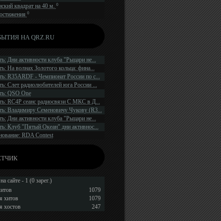
0
ский квадрат на 40 м.
0
остижения
ЫТИЯ НА QRZ.RU
ь: Дни активности клуба "Рыцари не...
ь: На волнах Золотого кольца: фина...
ь: R35ARDF - Чемпионат России по с...
ь: Слет радиолюбителей юга России ...
ть: QSO One
ь: RC4P сеанс радиосвязи С МКС в Д...
ь: Владимиру Семеновичу Чукову (R3...
ь: Дни активности клуба "Рыцари не...
ь: Клуб "Пятый Океан" дни активнос...
нование: RDA Contest
ЁТЧИК
на сайте - 1 (0 зарег.)
хитов
1079
я хитов
1079
я хостов
247