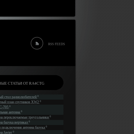
RSS FEEDS
ЫЕ СТАТЬИ ОТ RA4CTG
0
ый стол радиолюбителей
0
тный план спутников XW2
0
IC-705
0
льная антенна
0
на переключаемые треугольники
0
на базука вертикал
0
 подключения антенна базука
0
а Javier