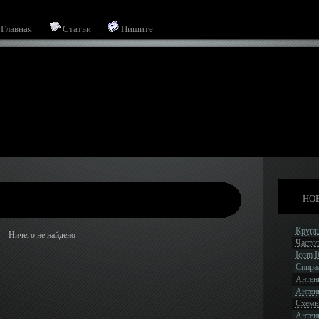
Главная
Статьи
Пишите
НОВ
Кругл
Ничего не найдено
Часто
Icom 
Спира
Антен
Антен
Схемы
Антенн